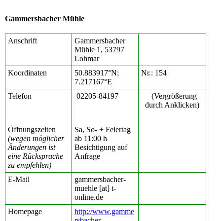
Gammersbacher Mühle
Anschrift
Gammersbacher
Mühle 1, 53797
Lohmar
Koordinaten
50.883917°N;
Nr.: 154
7.217167°E
Telefon
02205-84197
(Vergrößerung
durch Anklicken)
Öffnungszeiten
Sa, So- + Feiertag
(wegen möglicher
ab 11:00 h
Änderungen ist
Besichtigung auf
eine Rücksprache
Anfrage
zu empfehlen)
E-Mail
gammersbacher-
muehle [at] t-
online.de
Homepage
http://www.gamme
rsbacher-