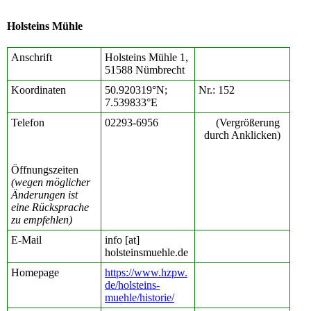
Holsteins Mühle
Anschrift
Holsteins Mühle 1,
51588 Nümbrecht
Koordinaten
50.920319°N;
Nr.: 152
7.539833°E
Telefon
02293-6956
(Vergrößerung
durch Anklicken)
Öffnungszeiten
(wegen möglicher
Änderungen ist
eine Rücksprache
zu empfehlen)
E-Mail
info [at]
holsteinsmuehle.de
Homepage
https://www.hzpw.
de/holsteins-
muehle/historie/