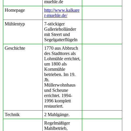
muehle.de
Homepage
http://www.kalkare
r-muehle.de/
Mühlentyp
7-stöckiger
Gallerieholländer
mit Steert und
Segelgatterflügeln
Geschichte
1770 aus Abbruch
des Stadttores als
Lohmühle errichtet,
um 1800 als
Kornmühle
betrieben. Im 19.
Jh.
Müllerwohnhaus
und Scheune
errichtet. 1994-
1996 komplett
restauriert.
Technik
2 Mahlgänge.
Regelmäßiger
Mahlbetrieb,